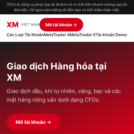
CFDs là công cụ phức tạp và đi kèm rủi ro mất tiền nhanh chóng cao do
đòn bẩy. Chỉ giao dịch bằng số tiền bạn có thể chấp nhận mất.
XM
Mở tài khoản →
VIỆT NAM
Các Loại Tài Khoản
MetaTrader 4
MetaTrader 5
Tài khoản Demo
Giao dịch Hàng hóa tại
XM
Giao dịch dầu, khí tự nhiên, vàng, bạc và các
mặt hàng nông sản dưới dạng CFDs.
Mở tài khoản →