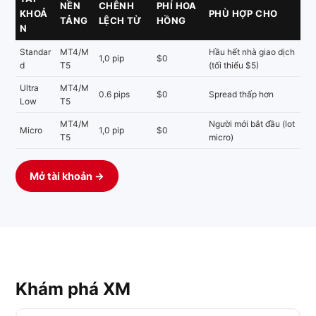
NỀN
CHÊNH
PHÍ HOA
KHOẢ
PHÙ HỢP CHO
TẢNG
LỆCH TỪ
HỒNG
N
Standar
MT4/M
Hầu hết nhà giao dịch
1,0 pip
$0
d
T5
(tối thiểu $5)
Ultra
MT4/M
0.6 pips
$0
Spread thấp hơn
Low
T5
MT4/M
Người mới bắt đầu (lot
Micro
1,0 pip
$0
T5
micro)
Mở tài khoản →
Khám phá XM