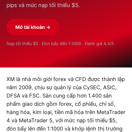
pips và mức nạp tối thiểu $5.
Mở tài khoản →
Nạp tối thiểu $5 · Đòn bẩy đến 1:1000 · Đánh giá 4.4/5
XM là nhà môi giới forex và CFD được thành lập
năm 2009, chịu sự quản lý của CySEC, ASIC,
DFSA và FSC. Sàn cung cấp hơn 1.400 sản
phẩm giao dịch gồm forex, cổ phiếu, chỉ số,
hàng hóa, kim loại, tiền mã hóa trên MetaTrader
4 và MetaTrader 5, với mức nạp tối thiểu $5,
đòn bẩy lên đến 1:1000 và khớp lệnh thị trường