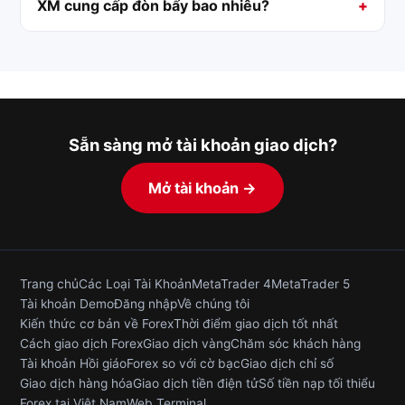
XM cung cấp đòn bẩy bao nhiêu?
Sẵn sàng mở tài khoản giao dịch?
Mở tài khoản →
Trang chủ
Các Loại Tài Khoản
MetaTrader 4
MetaTrader 5
Tài khoản Demo
Đăng nhập
Về chúng tôi
Kiến thức cơ bản về Forex
Thời điểm giao dịch tốt nhất
Cách giao dịch Forex
Giao dịch vàng
Chăm sóc khách hàng
Tài khoản Hồi giáo
Forex so với cờ bạc
Giao dịch chỉ số
Giao dịch hàng hóa
Giao dịch tiền điện tử
Số tiền nạp tối thiểu
Forex tại Việt Nam
Web Terminal