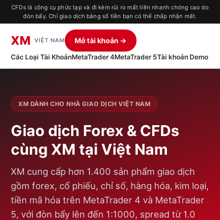
CFDs là công cụ phức tạp và đi kèm rủi ro mất tiền nhanh chóng cao do
đòn bẩy. Chỉ giao dịch bằng số tiền bạn có thể chấp nhận mất.
XM
Mở tài khoản →
VIỆT NAM
Các Loại Tài Khoản
MetaTrader 4
MetaTrader 5
Tài khoản Demo
XM DÀNH CHO NHÀ GIAO DỊCH VIỆT NAM
Giao dịch Forex & CFDs
cùng XM tại Việt Nam
XM cung cấp hơn 1.400 sản phẩm giao dịch
gồm forex, cổ phiếu, chỉ số, hàng hóa, kim loại,
tiền mã hóa trên MetaTrader 4 và MetaTrader
5, với đòn bẩy lên đến 1:1000, spread từ 1.0